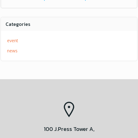
Categories
event
news
100 J.Press Tower A,