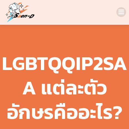
Skip
to
content
LGBTQQIP2SA
A แต่ละตัว
อักษรคืออะไร?