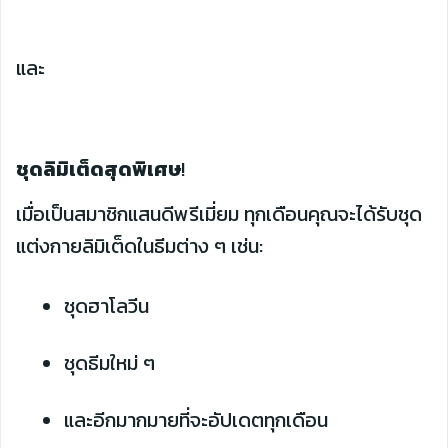
และ
ชุดลิมิเต็ดสุดพิเศษ
!
เมื่อเป็นสมาชิกแสนดีพรีเมี่ยม ทุกเดือนคุณจะได้รับชุด
แต่งกายลิมิเต็ดในธีมต่าง ๆ เช่น:
ชุดฮาโลวีน
ชุดธีมใหม่ ๆ
และอีกมากมายที่จะอัปเดตทุกเดือน