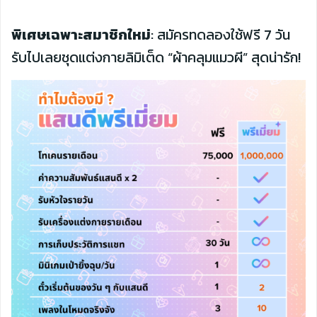
พิเศษเฉพาะสมาชิกใหม่
: สมัครทดลองใช้ฟรี 7 วัน
รับไปเลยชุดแต่งกายลิมิเต็ด “ผ้าคลุมแมวผี” สุดน่ารัก!