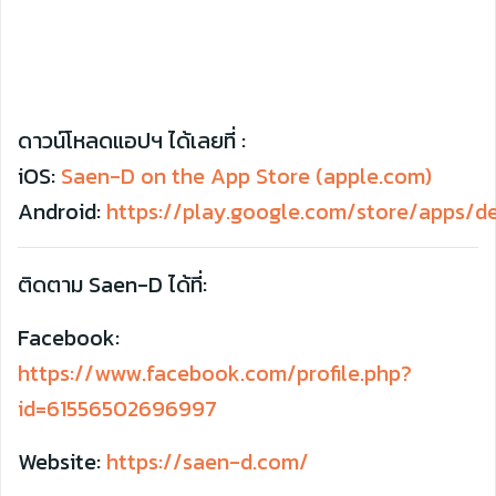
ดาวน์โหลดแอปฯ ได้เลยที่ :
iOS:
Saen-D on the App Store (apple.com)
Android:
https://play.google.com/store/apps/de
ติดตาม Saen-D ได้ที่:
Facebook:
https://www.facebook.com/profile.php?
id=61556502696997
Website:
https://saen-d.com/