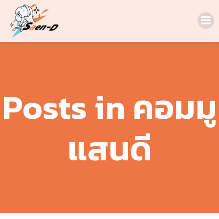
Skip
to
content
Posts in คอมมู
แสนดี