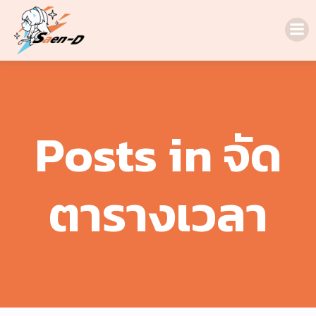
Skip
to
content
Posts in จัด
ตารางเวลา