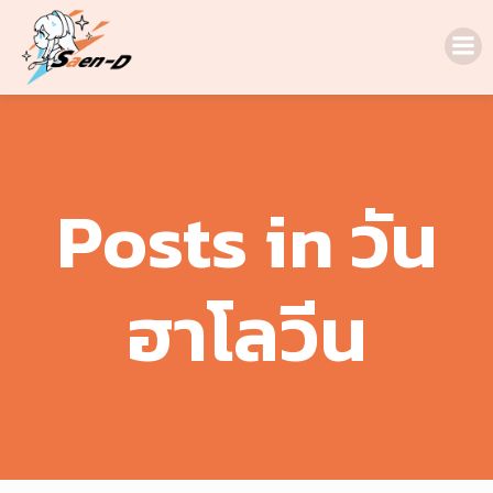
Skip
to
content
Posts in วัน
ฮาโลวีน