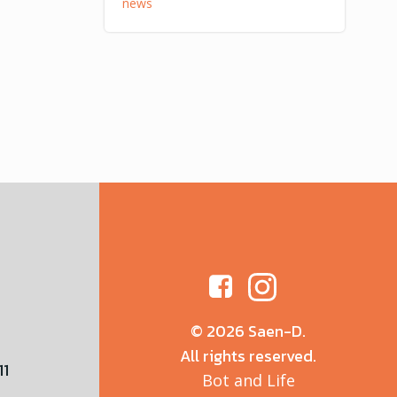
news
© 2026 Saen-D.
All rights reserved.
11
Bot and Life