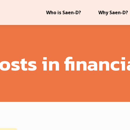
Who is Saen-D?
Why Saen-D?
osts in financi