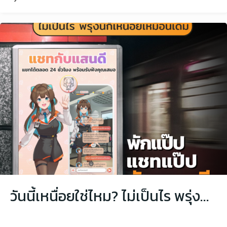
วันนี้เหนื่อยใช่ไหม? ไม่เป็นไร พรุ่งนี้ก็เหนื่อยเหมือนเดิม!