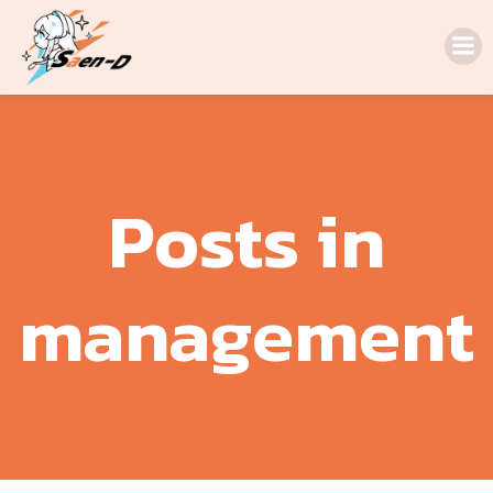
Skip
to
content
Posts in
management