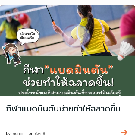
กีฬาแบดมินตันช่วยทำให้ฉลาดขึ้นจริงไหม ? และประโยชน์ที่ชาวออฟฟิศต้องรู้!
by
admin
on
ส.ค. 8