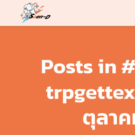
Skip
to
content
Posts in 
trpgette
ตุลาค