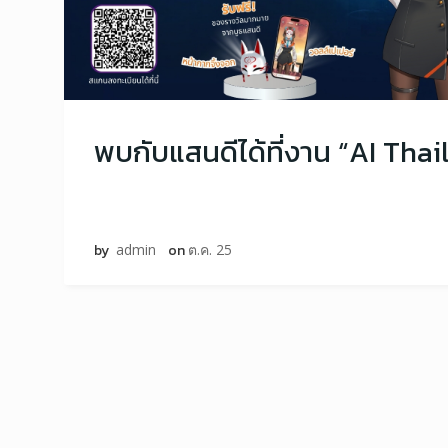
by
admin
on
ต.ค. 25