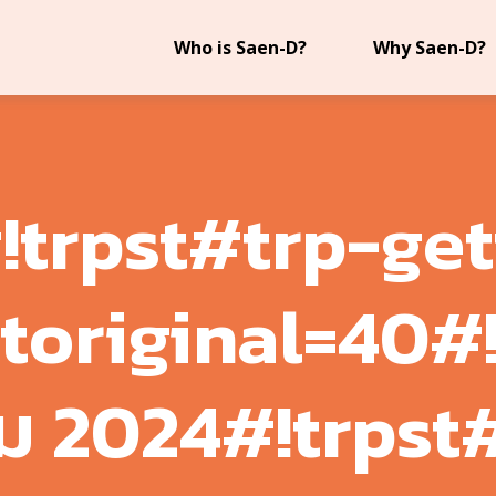
Who is Saen-D?
Why Saen-D?
#!trpst#trp-get
xtoriginal=40#
ม 2024#!trpst