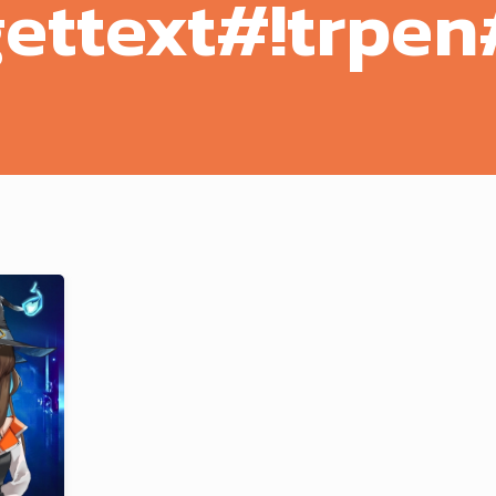
gettext#!trpen