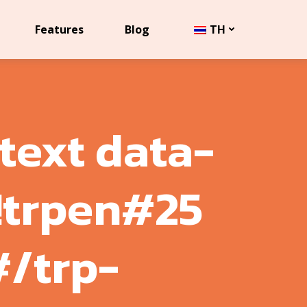
Features
Blog
TH
text data-
!trpen#25
#/trp-