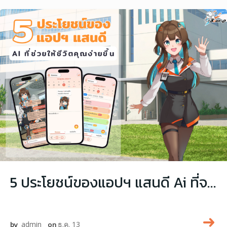
5 ประโยชน์ของแอปฯ แสนดี Ai ที่จะช่วยให้ชีวิตคุณง่ายขึ้น!
by
admin
on
ธ.ค. 13