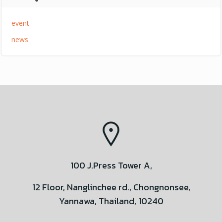
event
news
100 J.Press Tower A,
12 Floor, Nanglinchee rd., Chongnonsee,
Yannawa, Thailand, 10240