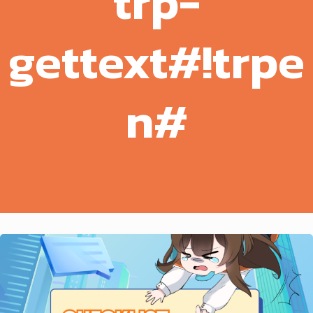
trp-
gettext#!trpe
n#