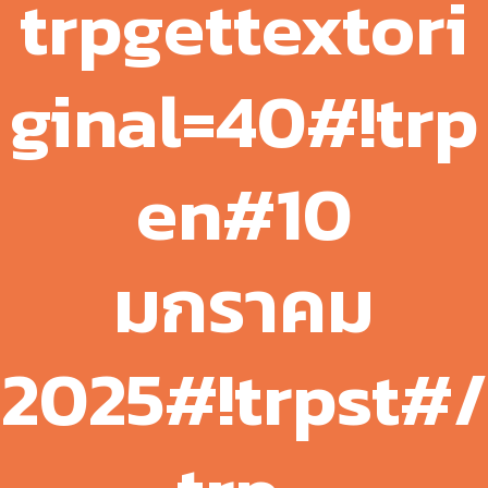
trpgettextori
ginal=40#!trp
en#10
มกราคม
2025#!trpst#/