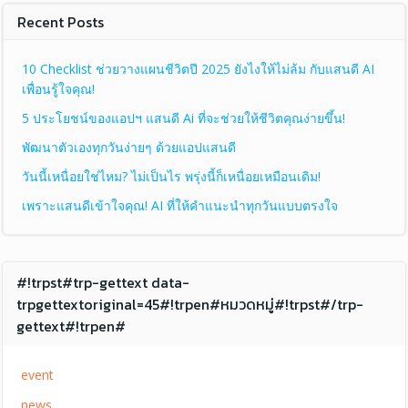
Recent Posts
10 Checklist ช่วยวางแผนชีวิตปี 2025 ยังไงให้ไม่ล้ม กับแสนดี AI
เพื่อนรู้ใจคุณ!
5 ประโยชน์ของแอปฯ แสนดี Ai ที่จะช่วยให้ชีวิตคุณง่ายขึ้น!
พัฒนาตัวเองทุกวันง่ายๆ ด้วยแอปแสนดี
วันนี้เหนื่อยใช่ไหม? ไม่เป็นไร พรุ่งนี้ก็เหนื่อยเหมือนเดิม!
เพราะแสนดีเข้าใจคุณ! AI ที่ให้คำแนะนำทุกวันแบบตรงใจ
#!trpst#trp-gettext data-
trpgettextoriginal=45#!trpen#หมวดหมู่#!trpst#/trp-
gettext#!trpen#
event
news