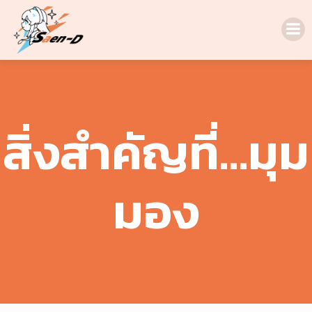
Skip
to
content
สิ่งสำคัญที่…มุม
มอง