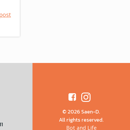
post
© 2026 Saen-D.
All rights reserved.
11
Bot and Life