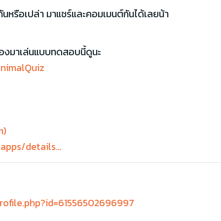
กันหรือเปล่า มาแชร์และคอมเมนต์กันได้เลยน้า
นลองมาเล่นแบบทดสอบนี้ดูนะ
animalQuiz
m)
/apps/details…
rofile.php?id=61556502696997