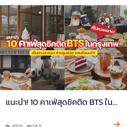
แนะนำ! 10 คาเฟ่สุดชิคติด BTS ในกรุงเทพที่ไม่ควรพลาด!
by
admin
on
Jun 6