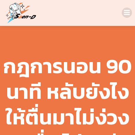
Skip
to
content
กฎการนอน 90
นาที หลับยังไง
ให้ตื่นมาไม่ง่วง