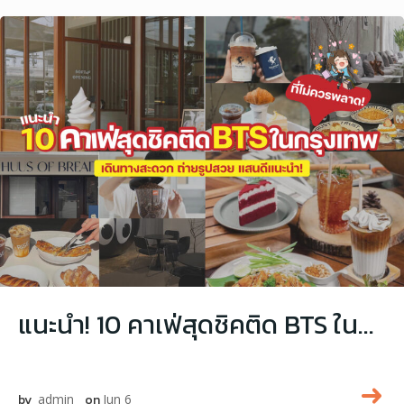
แนะนำ! 10 คาเฟ่สุดชิคติด BTS ในกรุงเทพที่ไม่ควรพลาด!
by
admin
on
Jun 6