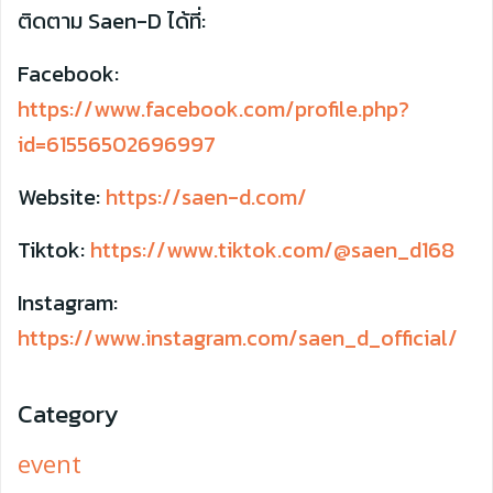
ติดตาม Saen-D ได้ที่:
Facebook:
https://www.facebook.com/profile.php?
id=61556502696997
Website:
https://saen-d.com/
Tiktok:
https://www.tiktok.com/@saen_d168
Instagram:
https://www.instagram.com/saen_d_official/
Category
event