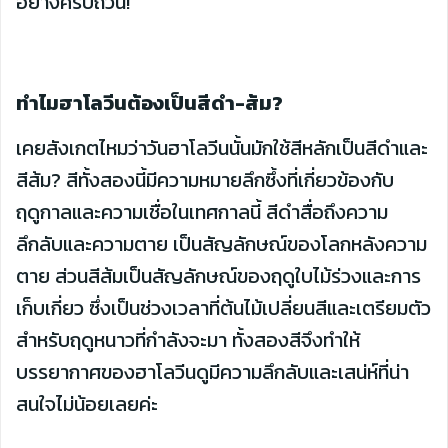
อย่างครบถ้วน!
ทำไมฮาโลวีนต้องเป็นสีดำ-ส้ม?
เคยสังเกตไหมว่าวันฮาโลวีนนั้นมักใช้สีหลักเป็นสีดำและ
สีส้ม? สีทั้งสองนี้มีความหมายลึกซึ้งที่เกี่ยวข้องกับ
ฤดูกาลและความเชื่อในเทศกาลนี้ สีดำสื่อถึงความ
ลึกลับและความตาย เป็นสัญลักษณ์ของโลกหลังความ
ตาย ส่วนสีส้มเป็นสัญลักษณ์ของฤดูใบไม้ร่วงและการ
เก็บเกี่ยว ซึ่งเป็นช่วงเวลาที่ต้นไม้เปลี่ยนสีและเตรียมตัว
สำหรับฤดูหนาวที่กำลังจะมา ทั้งสองสีจึงทำให้
บรรยากาศของฮาโลวีนดูมีความลึกลับและเสน่ห์ที่น่า
สนใจไม่น้อยเลยค่ะ