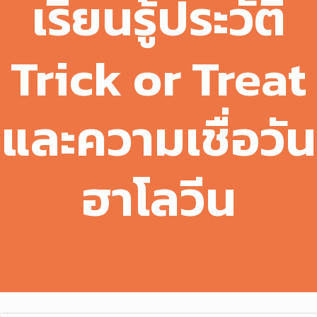
เรียนรู้ประวัติ
Trick or Treat
และความเชื่อวัน
ฮาโลวีน