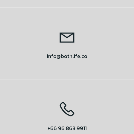
info@botnlife.co
+66 96 863 9911