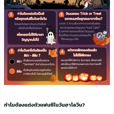
ทำไมต้องแต่งตัวแฟนซีในวันฮาโลวีน?