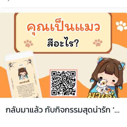
กลับมาแล้ว กับกิจกรรมสุดน่ารัก ‘คุณเป็นแมวสีอะไร?’ ทาสแมวห้ามพลาด!