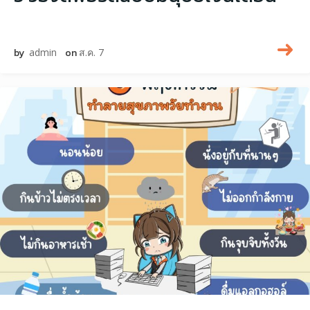
by
admin
on
ส.ค. 7