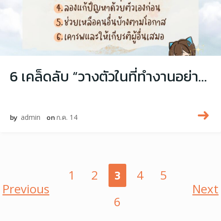
6 เคล็ดลับ “วางตัวในที่ทำงานอย่างไร ให้ใครๆ ก็อยากทำงานด้วย”
by
admin
on
ก.ค. 14
Posts
Page
Page
Page
Page
Page
Page
1
2
3
4
5
Posts
P
Previous
Next
6