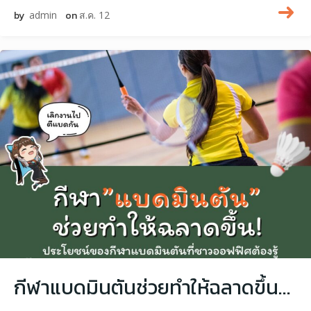
by
admin
on
ส.ค. 12
กีฬาแบดมินตันช่วยทำให้ฉลาดขึ้นจริงไหม ? และประโยชน์ที่ชาวออฟฟิศต้องรู้!